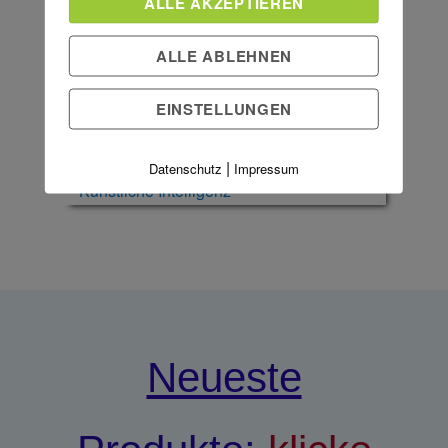
ALLE AKZEPTIEREN
Königsklasse des Bloggens auf!
ALLE ABLEHNEN
EINSTELLUNGEN
zum Blog >>>
|
Datenschutz
Impressum
Neueste