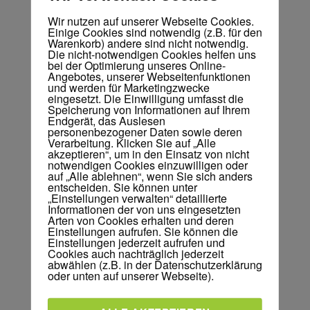
und einen Internet-Anschluss?
Wir nutzen auf unserer Webseite Cookies.
Wie man sich mit diesem Videokurs ein
Einige Cookies sind notwendig (z.B. für den
Warenkorb) andere sind nicht notwendig.
passives Einkommen aufbauen kann,
Die nicht-notwendigen Cookies helfen uns
bei der Optimierung unseres Online-
zeigt dieser Blog...
Angebotes, unserer Webseitenfunktionen
und werden für Marketingzwecke
eingesetzt. Die Einwilligung umfasst die
Speicherung von Informationen auf Ihrem
Endgerät, das Auslesen
personenbezogener Daten sowie deren
zum Blog >>>
Verarbeitung. Klicken Sie auf „Alle
akzeptieren“, um in den Einsatz von nicht
notwendigen Cookies einzuwilligen oder
auf „Alle ablehnen“, wenn Sie sich anders
entscheiden. Sie können unter
„Einstellungen verwalten“ detaillierte
Informationen der von uns eingesetzten
Arten von Cookies erhalten und deren
Einstellungen aufrufen. Sie können die
Einstellungen jederzeit aufrufen und
Cookies auch nachträglich jederzeit
BlogKIQueen
abwählen (z.B. in der Datenschutzerklärung
oder unten auf unserer Webseite).
Steige mit künstlicher Intelligenz zur