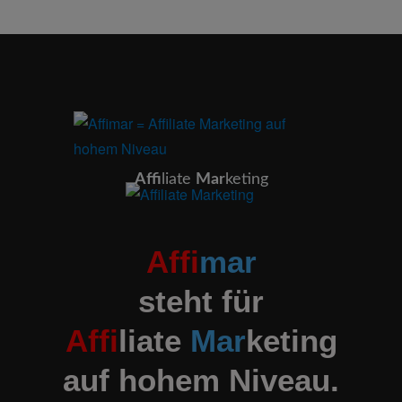
Affi
liate
Mar
keting
Affi
mar
steht für
Affi
liate
Mar
keting
auf hohem Niveau.