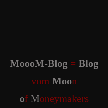
MoooM-Blog
=
Blog
vom
Moo
n
o
f
M
oneymakers